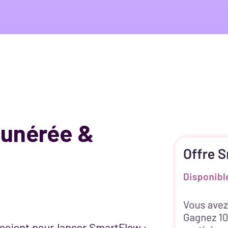
émunérée &
socient pour lancer SmartFlow :