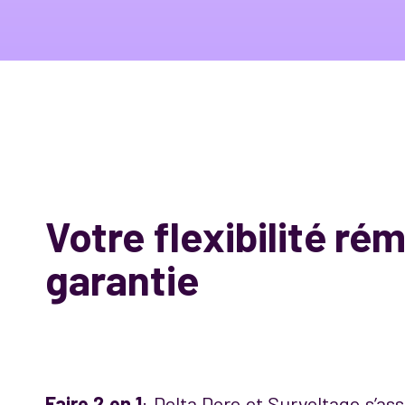
Votre flexibilité r
garantie
Faire 2 en 1
: Delta Dore et Survoltage s’as